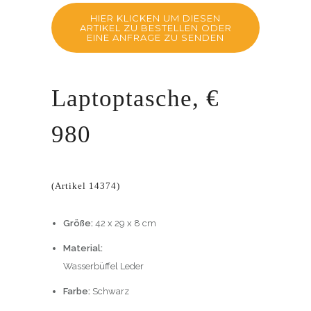
HIER KLICKEN UM DIESEN
ARTIKEL ZU BESTELLEN ODER
EINE ANFRAGE ZU SENDEN
Laptoptasche, €
980
(Artikel 14374)
Größe:
42 x 29 x 8 cm
Material:
Wasserbüffel Leder
Farbe:
Schwarz